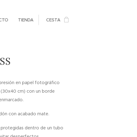
CTO
TIENDA
CESTA
SS
presión en papel fotográfico
 (30x40 cm) con un borde
l enmarcado.
odón con acabado mate.
n protegidas dentro de un tubo
vitar desperfectos.