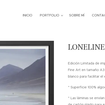
INICIO
PORTFOLIO
SOBRE MÍ
CONTA
LONELINE
Edición Limitada de im
Fine Art en tamaño A3
blanco para facilitar e
* Superficie 100% alg
* Las láminas se envía
de cartón rígido para e