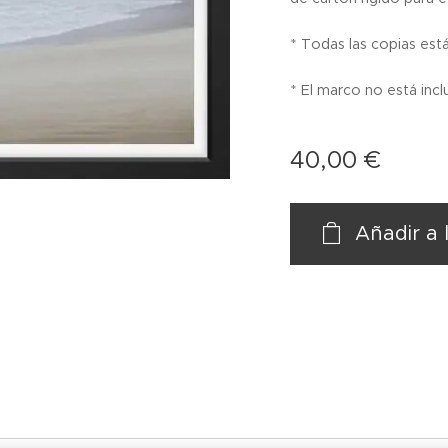
* Todas las copias está
* El marco no está incl
40,00
€
Añadir a 