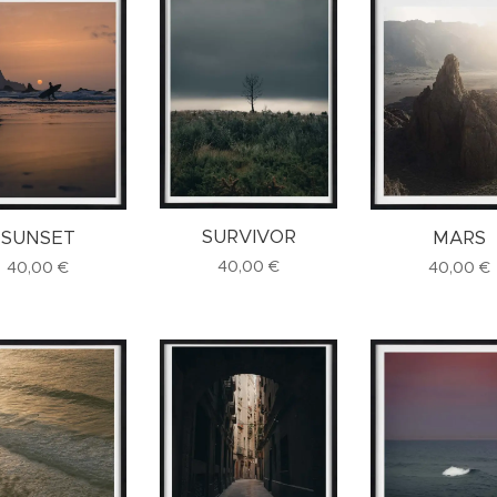
SURVIVOR
SUNSET
MARS
40,00
€
40,00
€
40,00
€