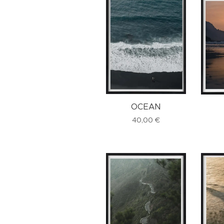
OCEAN
40,00
€