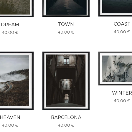
COAST
TOWN
DREAM
40,00
€
40,00
€
40,00
€
WINTER
40,00
€
HEAVEN
BARCELONA
40,00
€
40,00
€